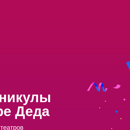
никулы
ре Деда
 театров