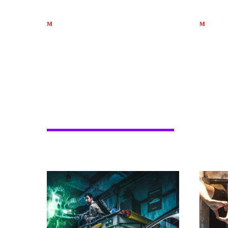
Академия Гудини
Бела
м
Маяковская
м
Китай
Для тех, кому нужны ж