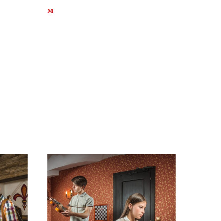
м
Петровско-Разумовская