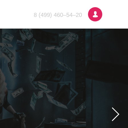
8 (499) 460–54–20
голове.
 никогда. Борись, как