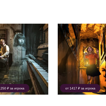
астоящий адреналин
1250 ₽ за игрока
от 1417 ₽ за игрока
призраков
Одним глазком