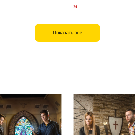
лецкая
м
Тульская
Показать все
вести время вдвоем