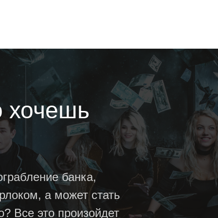
Зарядись чистым
адреналином
Все рамки и границы только в твоей 
Ты уничтожишь их с нами! Кричи, как