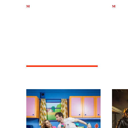
м
Площадь Ильича
м
Паве
Для тех, кто хочет про