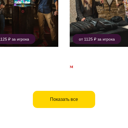
1125 ₽ за игрока
от 1125 ₽ за игрока
софский камень
Код да Винчи
кинская
м
Павелецкая
Показать все