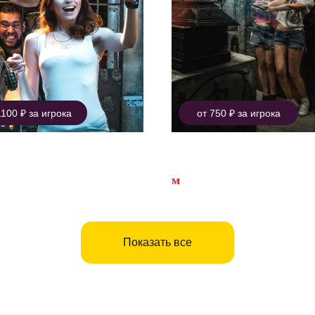
1100 ₽ за игрока
от 750 ₽ за игрока
рабанда
Сага о Вампире
сеевская
м
ЦСКА
Показать все