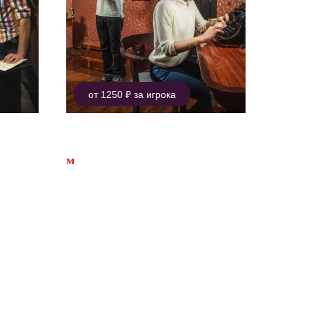
от 1250 ₽ за игрока
Бейкер-стрит, 221Б
м
Китай-город