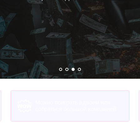
в последний раз. Играй на выживани
Я в деле!
Можно поиграть вдвоем или
собраться большой компанией