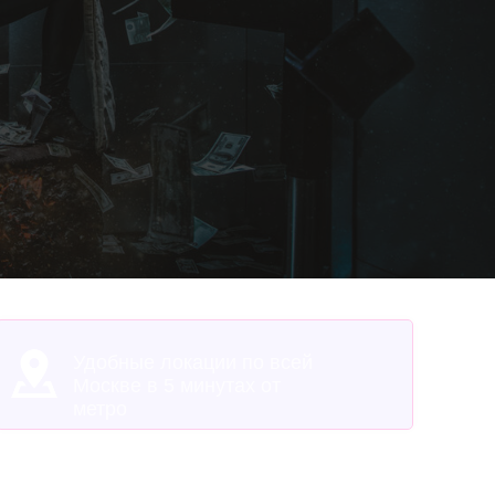
е!
Удобные локации по всей
Москве в 5 минутах от
метро