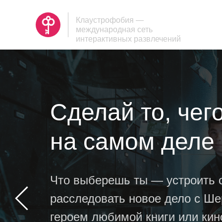
Клаустрофобия —
международная сеть
интерактивных развлечений