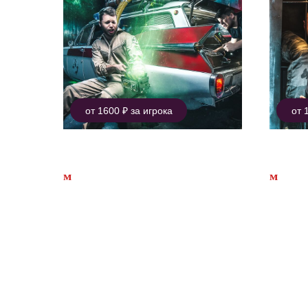
от 1600 ₽ за игрока
от 
Охотники на привидений
Конт
м
Маяковская
м
Алек