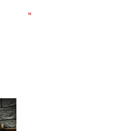
иарти
Лавина забвения
м
Бауманская