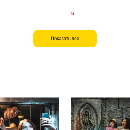
я комната
Шерлок против Мор
-город
м
ЦСКА
Показать все
ивые эмоции