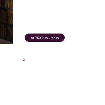
от 750 ₽ за игрока
Ограбление банка
м
ЦСКА