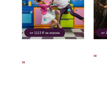
от 1113 ₽ за игрока
от 
Переполох в
Фило
Спрингфилде
м
Пуш
м
Бауманская